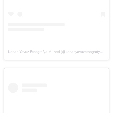
Kenan Yavuz Etnografya Müzesi (@kenanyavuzetnografya)’in paylaştığı bir gönderi