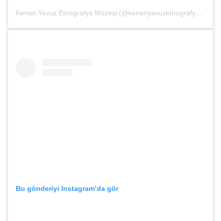
Kenan Yavuz Etnografya Müzesi (@kenanyavuzetnografya)’in paylaştığı bir gönderi
Bu gönderiyi Instagram’da gör