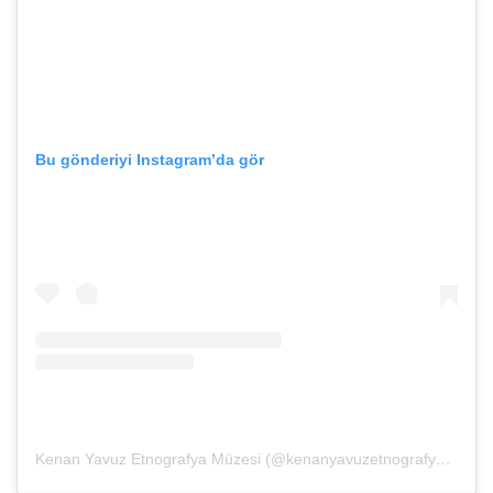
Bu gönderiyi Instagram’da gör
Kenan Yavuz Etnografya Müzesi (@kenanyavuzetnografya)’in paylaştığı bir gönderi