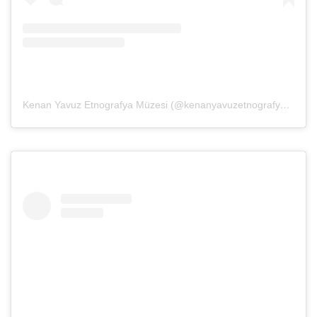
Kenan Yavuz Etnografya Müzesi (@kenanyavuzetnografya)’in paylaştığı bir gönderi