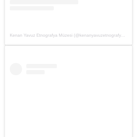
Kenan Yavuz Etnografya Müzesi (@kenanyavuzetnografya)’in paylaştığı bir gönderi