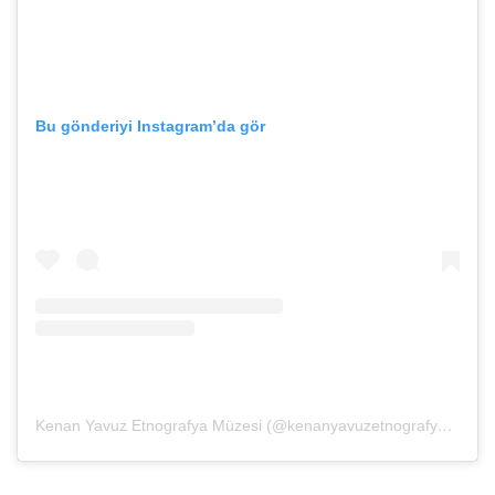
Bu gönderiyi Instagram’da gör
Kenan Yavuz Etnografya Müzesi (@kenanyavuzetnografya)’in paylaştığı bir gönderi