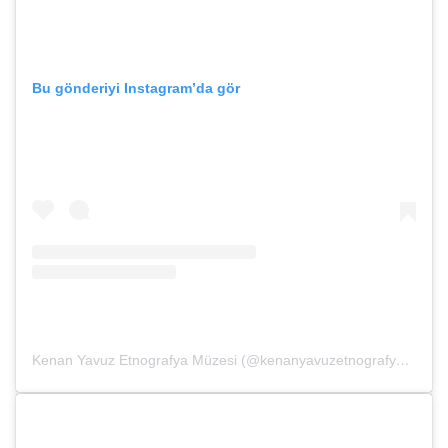
Bu gönderiyi Instagram’da gör
Kenan Yavuz Etnografya Müzesi (@kenanyavuzetnografya)’in paylaştığı bir gönderi