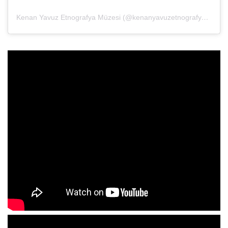
Kenan Yavuz Etnografya Müzesi (@kenanyavuzetnografya)’in paylaştığı bir gönderi