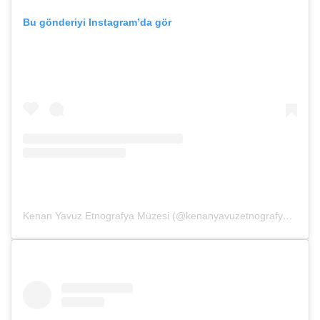
Bu gönderiyi Instagram’da gör
Kenan Yavuz Etnografya Müzesi (@kenanyavuzetnografya)’in paylaştığı bir gönderi