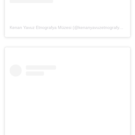
Kenan Yavuz Etnografya Müzesi (@kenanyavuzetnografya)’in paylaştığı bir gönderi