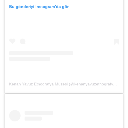
Bu gönderiyi Instagram’da gör
Kenan Yavuz Etnografya Müzesi (@kenanyavuzetnografya)’in paylaştığı bir gönderi