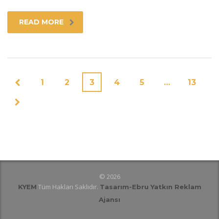
READ MORE
1
2
3
4
5
…
13
© 2026
Tüm Hakları Saklıdır.
KYEM
Tasarım
-Ebru Yatkın Reklam
Ajansı