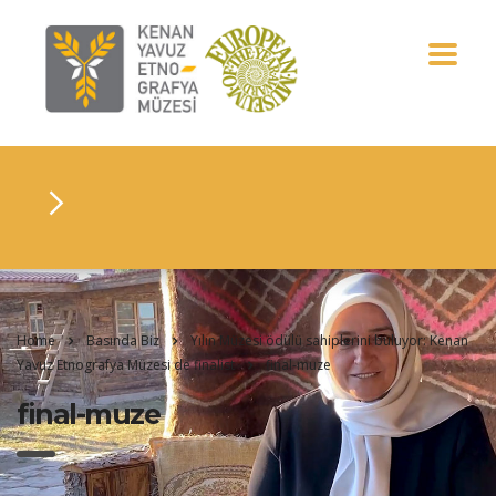
Home
Basında Biz
Yılın Müzesi ödülü sahiplerini buluyor: Kenan
Yavuz Etnografya Müzesi de finalist
final-muze
final-muze