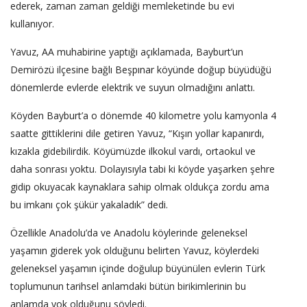
ederek, zaman zaman geldiği memleketinde bu evi
kullanıyor.
Yavuz, AA muhabirine yaptığı açıklamada, Bayburt’un
Demirözü ilçesine bağlı Beşpınar köyünde doğup büyüdüğü
dönemlerde evlerde elektrik ve suyun olmadığını anlattı.
Köyden Bayburt’a o dönemde 40 kilometre yolu kamyonla 4
saatte gittiklerini dile getiren Yavuz, “Kışın yollar kapanırdı,
kızakla gidebilirdik. Köyümüzde ilkokul vardı, ortaokul ve
daha sonrası yoktu. Dolayısıyla tabi ki köyde yaşarken şehre
gidip okuyacak kaynaklara sahip olmak oldukça zordu ama
bu imkanı çok şükür yakaladık” dedi.
Özellikle Anadolu’da ve Anadolu köylerinde geleneksel
yaşamın giderek yok olduğunu belirten Yavuz, köylerdeki
geleneksel yaşamın içinde doğulup büyünülen evlerin Türk
toplumunun tarihsel anlamdaki bütün birikimlerinin bu
anlamda yok olduğunu söyledi.