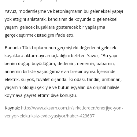
Yavuz, modernleşme ve betonlaşmanın bu geleneksel yapıyı
yok ettiğini anlatarak, kendisinin de köyünde o geleneksel
yaşamı gelecek kuşaklara gösterecek bir yapılaşma
gerçekleştirmek istediğini ifade etti.
Bununla Türk toplumunun geçmişteki değerlerini gelecek
kuşaklara aktarmayı amaçladığını belirten Yavuz, “Bu yapı
benim doğup büyüdüğüm, dedemin, nenemin, babamın,
annemin birlikte yaşadığımız evin birebir aynısı. İçerisinde
elektrik, su yok, tuvalet dışarıda. İki odası, tandırı, ambarları,
yaşamın olduğu şekliyle ve bütün eşyaları da orijinal haliyle
koymaya gayret ettim” diye konuştu.
Kaynak:
http://www.aksam.com.tr/sirketlerden/enerjiye-yon-
veriyor-elektriksiz-evde-yasiyor/haber-423637