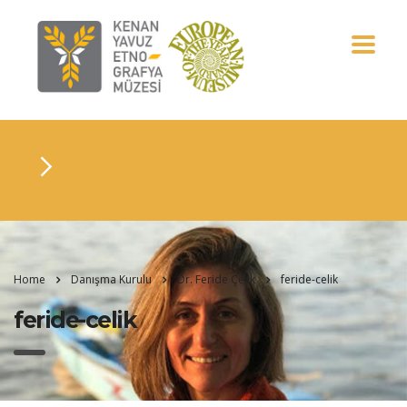
Home
Danışma Kurulu
Dr. Feride Çelik
feride-celik
feride-celik