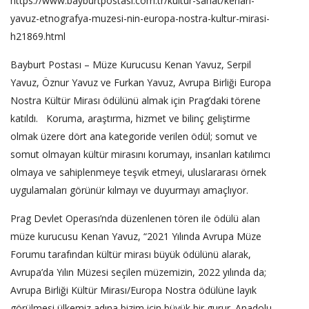
https://www.bayburtpostasi.com.tr/kultur-sanat/kenan-
yavuz-etnografya-muzesi-nin-europa-nostra-kultur-mirasi-
h21869.html
Bayburt Postası – Müze Kurucusu Kenan Yavuz, Serpil
Yavuz, Öznur Yavuz ve Furkan Yavuz, Avrupa Birliği Europa
Nostra Kültür Mirası ödülünü almak için Prag’daki törene
katıldı. Koruma, araştırma, hizmet ve bilinç geliştirme
olmak üzere dört ana kategoride verilen ödül; somut ve
somut olmayan kültür mirasını korumayı, insanları katılımcı
olmaya ve sahiplenmeye teşvik etmeyi, uluslararası örnek
uygulamaları görünür kılmayı ve duyurmayı amaçlıyor.
Prag Devlet Operası’nda düzenlenen tören ile ödülü alan
müze kurucusu Kenan Yavuz, “2021 Yılında Avrupa Müze
Forumu tarafından kültür mirası büyük ödülünü alarak,
Avrupa’da Yılın Müzesi seçilen müzemizin, 2022 yılında da;
Avrupa Birliği Kültür Mirası/Europa Nostra ödülüne layık
görülmesi ülkemiz adına bizim için büyük bir gurur. Anadolu