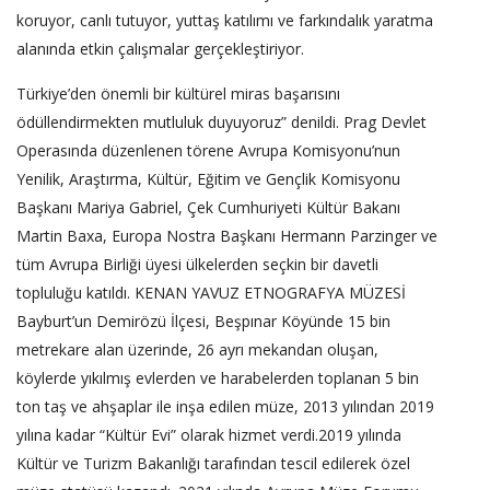
koruyor, canlı tutuyor, yuttaş katılımı ve farkındalık yaratma
alanında etkin çalışmalar gerçekleştiriyor.
Türkiye’den önemli bir kültürel miras başarısını
ödüllendirmekten mutluluk duyuyoruz” denildi. Prag Devlet
Operasında düzenlenen törene Avrupa Komisyonu’nun
Yenilik, Araştırma, Kültür, Eğitim ve Gençlik Komisyonu
Başkanı Mariya Gabriel, Çek Cumhuriyeti Kültür Bakanı
Martin Baxa, Europa Nostra Başkanı Hermann Parzinger ve
tüm Avrupa Birliği üyesi ülkelerden seçkin bir davetli
topluluğu katıldı. KENAN YAVUZ ETNOGRAFYA MÜZESİ
Bayburt’un Demirözü İlçesi, Beşpınar Köyünde 15 bin
metrekare alan üzerinde, 26 ayrı mekandan oluşan,
köylerde yıkılmış evlerden ve harabelerden toplanan 5 bin
ton taş ve ahşaplar ile inşa edilen müze, 2013 yılından 2019
yılına kadar “Kültür Evi” olarak hizmet verdi.2019 yılında
Kültür ve Turizm Bakanlığı tarafından tescil edilerek özel