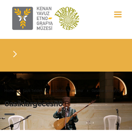
Home
Sazlı Telden, Sazsız Dilden ‘Aşıklama’
0asiklargecesi10
0asiklargecesi10