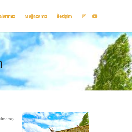
alarımız
Mağazamız
İletişim
)
ılmamış