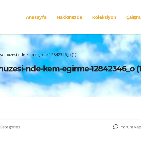
Anasayfa
Hakkımızda
Koleksiyon
Çalışm
ya-muzesi-nde-kem-egirme-12842346_o (1)
uzesi-nde-kem-egirme-12842346_o (1
Categories:
Yorum yap