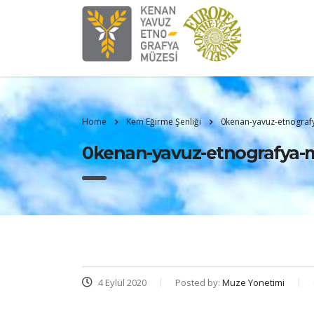
Home
Kem Eğirme Şenliği
0kenan-yavuz-etnograf
0kenan-yavuz-etnografya-m
4 Eylül 2020
Posted by:
Muze Yonetimi