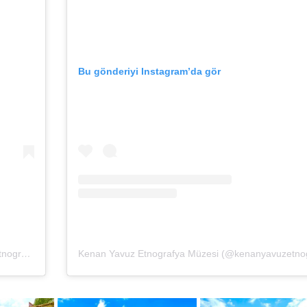
Bu gönderiyi Instagram’da gör
Kenan Yavuz Etnografya Müzesi (@kenanyavuzetnografya)’in paylaştığı bir gönderi
(
30 Haz, 2020, 3:55öö PDT
)