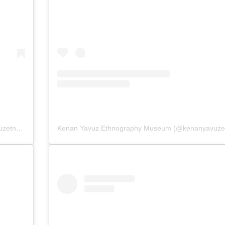
Kenan Yavuz Ethnography Museum (@kenanyavuzetnografya)’in paylaştığı bir gönderi