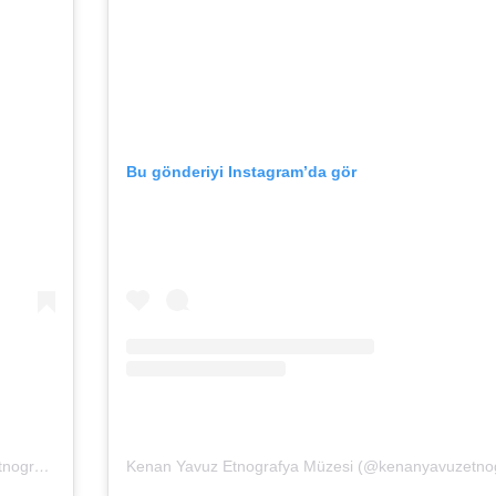
Bu gönderiyi Instagram’da gör
Kenan Yavuz Etnografya Müzesi (@kenanyavuzetnografya)’in paylaştığı bir gönderi
(
27 Haz, 2020, 4:55öö PDT
)