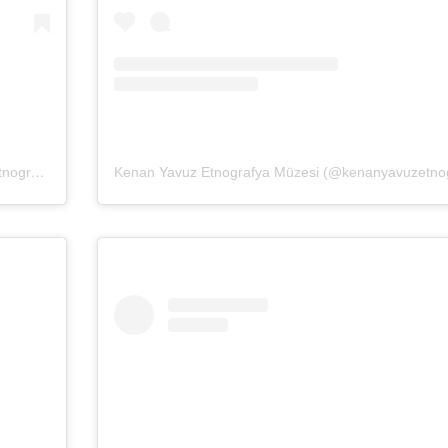
Kenan Yavuz Etnografya Müzesi (@kenanyavuzetnografya)’in paylaştığı bir gönderi
(
28 Haz, 2020, 8:58öö PDT
)