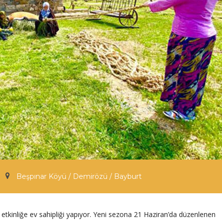
Beşpınar Köyü / Demirözü / Bayburt
 etkinliğe ev sahipliği yapıyor. Yeni sezona 21 Haziran’da düzenlenen