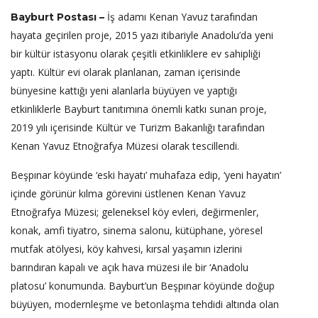
İş adamı Kenan Yavuz tarafından
Bayburt Postası –
hayata geçirilen proje, 2015 yazı itibariyle Anadolu’da yeni
bir kültür istasyonu olarak çeşitli etkinliklere ev sahipliği
yaptı. Kültür evi olarak planlanan, zaman içerisinde
bünyesine kattığı yeni alanlarla büyüyen ve yaptığı
etkinliklerle Bayburt tanıtımına önemli katkı sunan proje,
2019 yılı içerisinde Kültür ve Turizm Bakanlığı tarafından
Kenan Yavuz Etnoğrafya Müzesi olarak tescillendi.
Beşpınar köyünde ‘eski hayatı’ muhafaza edip, ‘yeni hayatın’
içinde görünür kılma görevini üstlenen Kenan Yavuz
Etnoğrafya Müzesi; geleneksel köy evleri, değirmenler,
konak, amfi tiyatro, sinema salonu, kütüphane, yöresel
mutfak atölyesi, köy kahvesi, kırsal yaşamın izlerini
barındıran kapalı ve açık hava müzesi ile bir ‘Anadolu
platosu’ konumunda. Bayburt’un Beşpınar köyünde doğup
büyüyen, modernleşme ve betonlaşma tehdidi altında olan