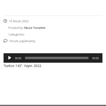
15 Nisan 2022
Posted by:
Muze Yonetimi
Categories:
Yorum yapılmamış
Ses
00:00
00:00
oynatıcı
“turkce-142”. Yayın: 2022.