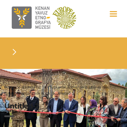
Home
Basında Biz
“Topraktan Kopuş” Sergisi Kenan Yavuz
Etnografya Müzesi’nde Açıldı
Untitled-2
Untitled-2