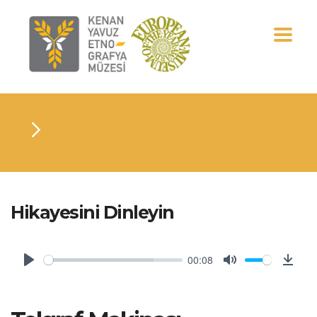
Hikayesini Dinleyin
00:08
Play
Mute
Downl