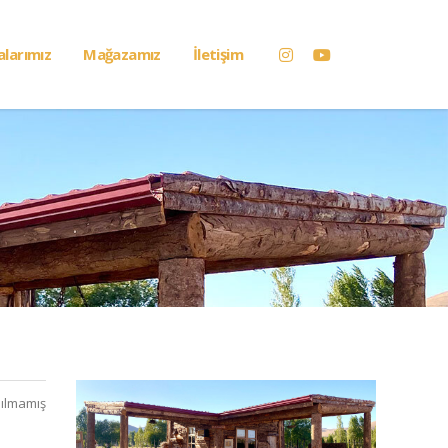
alarımız
Mağazamız
İletişim
ılmamış