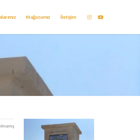
alarımız
Mağazamız
İletişim
ılmamış