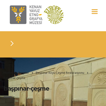
Home
Projeler
Beşpınar Köyü Çeşme Restorasyonu
başpınar-çeşme
başpınar-çeşme