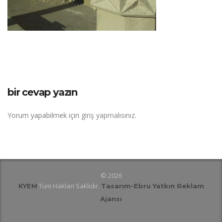
bir cevap yazın
Yorum yapabilmek için
giriş yapmalısınız
.
© 2026
Tüm Hakları Saklıdır.
KYEM
Tasarım
-Ebru Yatkın Reklam
Ajansı