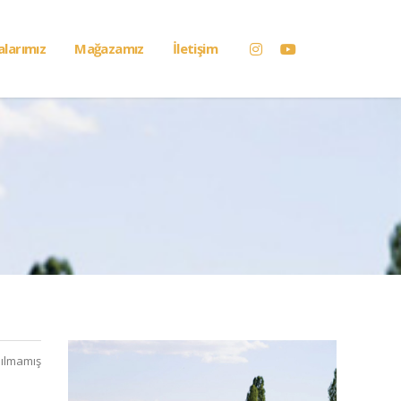
alarımız
Mağazamız
İletişim
ılmamış