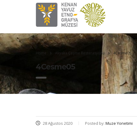
Home
Akyaka Çeşme Resterasyonu
4Cesme05
4Cesme05
28 Ağustos 2020
Posted by:
Muze Yonetimi