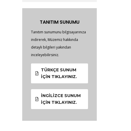
TANITIM SUNUMU
Tanıtım sunumunu bilgisayarınıza
indirerek, Müzemiz hakkında
detaylı bilgileri yakından
inceleyebilirsiniz.
TÜRKÇE SUNUM
İÇIN TIKLAYINIZ.
İNGILIZCE SUNUM
İÇIN TIKLAYINIZ.