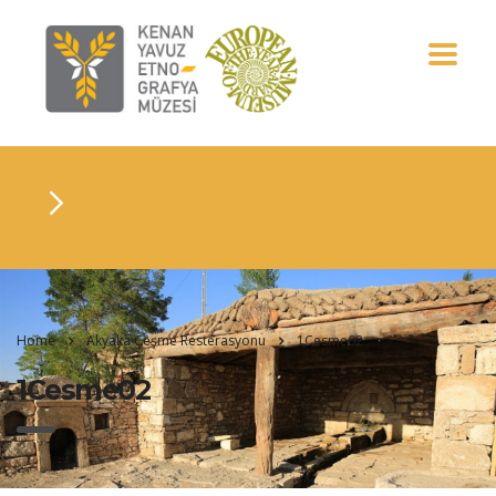
Home
Akyaka Çeşme Resterasyonu
1Cesme02
1Cesme02