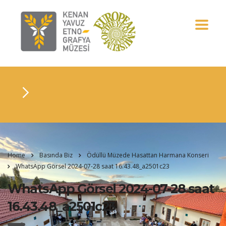
Home
Basında Biz
Ödüllü Müzede Hasattan Harmana Konseri
WhatsApp Görsel 2024-07-28 saat 16.43.48_a2501c23
WhatsApp Görsel 2024-07-28 saat
16.43.48_a2501c23