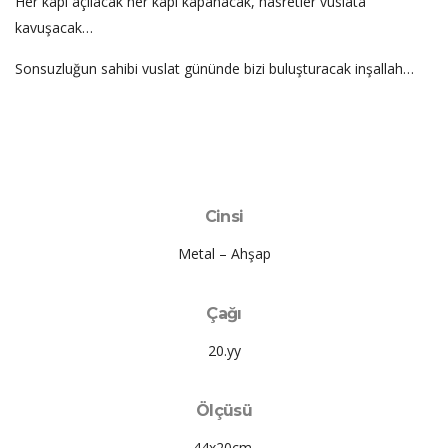
Her kapı açılacak her kapı kapanacak, hasretler vuslata
kavuşacak…
Sonsuzluğun sahibi vuslat gününde bizi buluşturacak inşallah…
Cinsi
Metal – Ahşap
Çağı
20.yy
Ölçüsü
44x20cm.