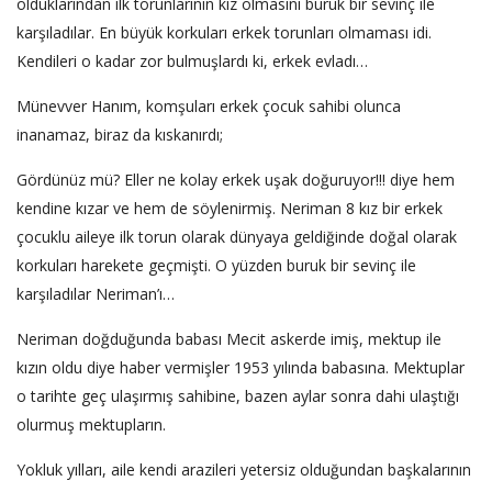
olduklarından ilk torunlarının kız olmasını buruk bir sevinç ile
karşıladılar. En büyük korkuları erkek torunları olmaması idi.
Kendileri o kadar zor bulmuşlardı ki, erkek evladı…
Münevver Hanım, komşuları erkek çocuk sahibi olunca
inanamaz, biraz da kıskanırdı;
Gördünüz mü? Eller ne kolay erkek uşak doğuruyor!!! diye hem
kendine kızar ve hem de söylenirmiş. Neriman 8 kız bir erkek
çocuklu aileye ilk torun olarak dünyaya geldiğinde doğal olarak
korkuları harekete geçmişti. O yüzden buruk bir sevinç ile
karşıladılar Neriman’ı…
Neriman doğduğunda babası Mecit askerde imiş, mektup ile
kızın oldu diye haber vermişler 1953 yılında babasına. Mektuplar
o tarihte geç ulaşırmış sahibine, bazen aylar sonra dahi ulaştığı
olurmuş mektupların.
Yokluk yılları, aile kendi arazileri yetersiz olduğundan başkalarının