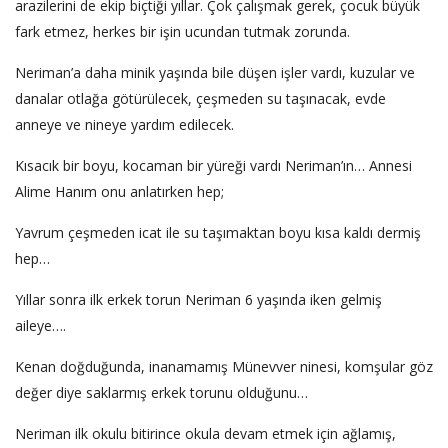
arazilerini de ekip biçtiği yıllar. Çok çalışmak gerek, çocuk büyük
fark etmez, herkes bir işin ucundan tutmak zorunda.
Neriman’a daha minik yaşında bile düşen işler vardı, kuzular ve
danalar otlağa götürülecek, çeşmeden su taşınacak, evde
anneye ve nineye yardım edilecek.
Kısacık bir boyu, kocaman bir yüreği vardı Neriman’ın… Annesi
Alime Hanım onu anlatırken hep;
Yavrum çeşmeden icat ile su taşımaktan boyu kısa kaldı dermiş
hep…
Yıllar sonra ilk erkek torun Neriman 6 yaşında iken gelmiş
aileye….
Kenan doğduğunda, inanamamış Münevver ninesi, komşular göz
değer diye saklarmış erkek torunu olduğunu…
Neriman ilk okulu bitirince okula devam etmek için ağlamış,