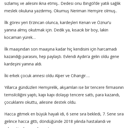
sızlamış ve ailesini ikna etmiş.. Dedesi onu Bingöl’de yatılı sağlık
meslek okuluna yazdırmış. Okumuş Neriman Hemşire olmuş..
İlk görev yeri Erzincan olunca, kardeşleri Kenan ve Öznur’u
yanına almış okutmak için. Dedik ya, kısacık bir boy, lakin
kocaman yürek…
İlk maaşından son maaşına kadar hiç kendisini için harcamadı
kazandığı parasını, hep paylaştı. Evlendi Aydın’a gelin oldu gene
kardeşini yanına aldı.
İki erkek çocuk annesi oldu Alper ve Cihangir….
Yıllarca gündüzleri Hemşirelik, akşamları ise bir tencere firmasının
temsilciliğini yaptı, kapı kapı dolaşıp tencere sattı, para kazandı,
çocuklarını okuttu, ailesine destek oldu.
Hacca gitmek en büyük hayali idi, 6 sene sıra bekledi, 7. Sene sıra
gelince hacca gitti, döndüğünde 2018 yılında hastalandı ve