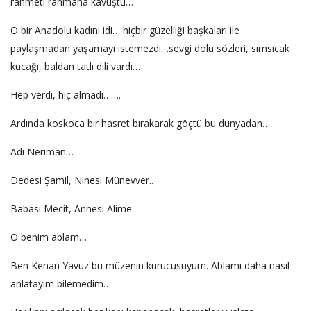
rahmeti rahmana kavuştu…
O bir Anadolu kadını idi… hiçbir güzelliği başkaları ile
paylaşmadan yaşamayı istemezdi…sevgi dolu sözleri, sımsıcak
kucağı, baldan tatlı dili vardı…
Hep verdi, hiç almadı…….
Ardında koskoca bir hasret bırakarak göçtü bu dünyadan…
Adı Neriman…
Dedesi Şamil, Ninesi Münevver..
Babası Mecit, Annesi Alime..
O benim ablam…
Ben Kenan Yavuz bu müzenin kurucusuyum. Ablamı daha nasıl
anlatayım bilemedim…