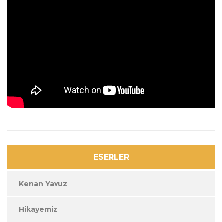
ESERLER
Kenan Yavuz
Hikayemiz