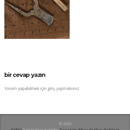
bir cevap yazın
Yorum yapabilmek için
giriş yapmalısınız
.
© 2026
Tüm Hakları Saklıdır.
KYEM
Tasarım
-Ebru Yatkın Reklam