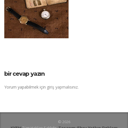
bir cevap yazın
Yorum yapabilmek için
giriş yapmalısınız
.
© 2026
Tüm Hakları Saklıdır.
KYEM
Tasarım
-Ebru Yatkın Reklam