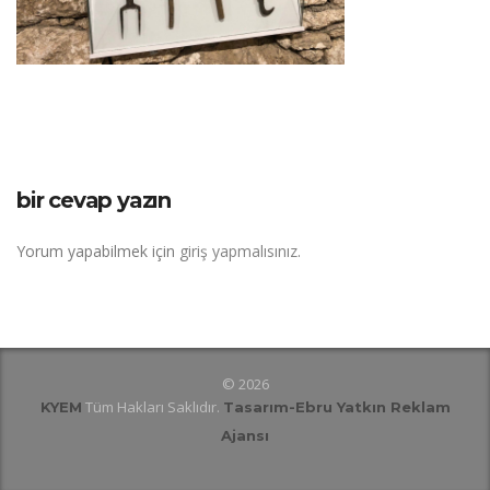
bir cevap yazın
Yorum yapabilmek için
giriş yapmalısınız
.
© 2026
Tüm Hakları Saklıdır.
KYEM
Tasarım
-Ebru Yatkın Reklam
Ajansı