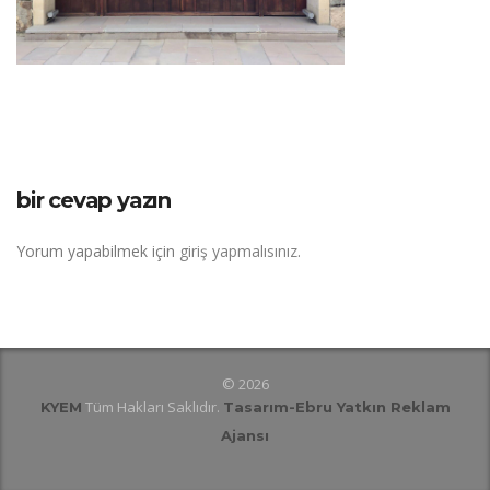
bir cevap yazın
Yorum yapabilmek için
giriş yapmalısınız
.
© 2026
Tüm Hakları Saklıdır.
KYEM
Tasarım
-Ebru Yatkın Reklam
Ajansı