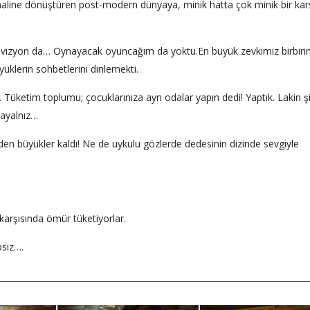
haline dönüştüren post-modern dünyaya, minik hatta çok minik bir kar
elevizyon da… Oynayacak oyuncağım da yoktu.En büyük zevkimiz birbiri
yüklerin sohbetlerini dinlemekti.
. Tüketim toplumu; çocuklarınıza ayrı odalar yapın dedi! Yaptık. Lakin ş
payalnız…
en büyükler kaldı! Ne de uykulu gözlerde dedesinin dizinde sevgiyle
n karşısında ömür tüketiyorlar.
psiz….