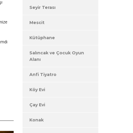
şı
Seyir Terası
mize
Mescit
Kütüphane
imdi
Salıncak ve Çocuk Oyun
Alanı
Anfi Tiyatro
Köy Evi
Çay Evi
Konak