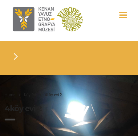
Home
Köy Evi
4köy evi 2
4köy evi 2