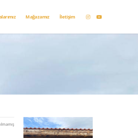
alarımız
Mağazamız
İletişim
ılmamış