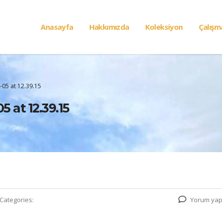
Anasayfa
Hakkımızda
Koleksiyon
Çalışm
05 at 12.39.15
at 12.39.15
Categories:
Yorum yap