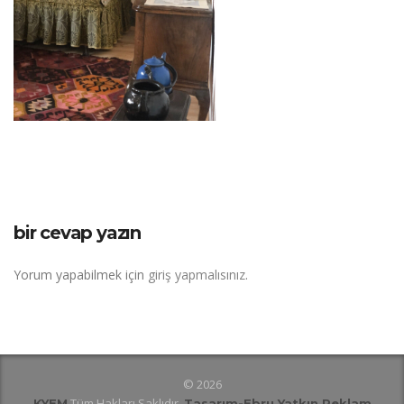
bir cevap yazın
Yorum yapabilmek için
giriş yapmalısınız
.
© 2026
Tüm Hakları Saklıdır.
KYEM
Tasarım
-Ebru Yatkın Reklam