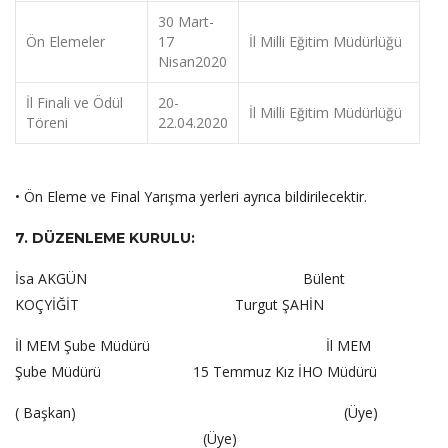
30 Mart-
Ön Elemeler
17
İl Milli Eğitim Müdürlüğü
Nisan2020
İl Finali ve Ödül
20-
İl Milli Eğitim Müdürlüğü
Töreni
22.04.2020
• Ön Eleme ve Final Yarışma yerleri ayrıca bildirilecektir.
7. DÜZENLEME KURULU:
İsa AKGÜN Bülent
KOÇYİĞİT Turgut ŞAHİN
İl MEM Şube Müdürü İl MEM
Şube Müdürü 15 Temmuz Kız İHO Müdürü
( Başkan) (Üye)
(Üye)