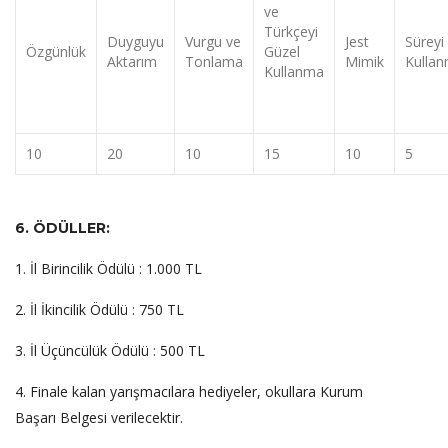
ve
Türkçeyi
Duyguyu
Vurgu ve
Jest
Süreyi
Özgünlük
Güzel
Aktarım
Tonlama
Mimik
Kulla
Kullanma
10
20
10
15
10
5
6. ÖDÜLLER:
1. İl Birincilik Ödülü : 1.000 TL
2. İl İkincilik Ödülü : 750 TL
3. İl Üçüncülük Ödülü : 500 TL
4. Finale kalan yarışmacılara hediyeler, okullara Kurum
Başarı Belgesi verilecektir.