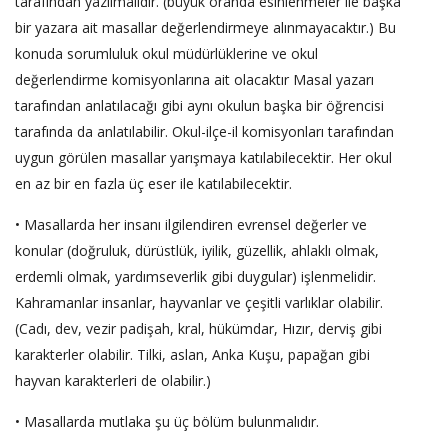
tarafından yazılmalıdır. (büyük oranda esinlenmeler ile başka
bir yazara ait masallar değerlendirmeye alınmayacaktır.) Bu
konuda sorumluluk okul müdürlüklerine ve okul
değerlendirme komisyonlarına ait olacaktır Masal yazarı
tarafından anlatılacağı gibi aynı okulun başka bir öğrencisi
tarafında da anlatılabilir. Okul-ilçe-il komisyonları tarafından
uygun görülen masallar yarışmaya katılabilecektir. Her okul
en az bir en fazla üç eser ile katılabilecektir.
• Masallarda her insanı ilgilendiren evrensel değerler ve
konular (doğruluk, dürüstlük, iyilik, güzellik, ahlaklı olmak,
erdemli olmak, yardımseverlik gibi duygular) işlenmelidir.
Kahramanlar insanlar, hayvanlar ve çeşitli varlıklar olabilir.
(Cadı, dev, vezir padişah, kral, hükümdar, Hızır, derviş gibi
karakterler olabilir. Tilki, aslan, Anka Kuşu, papağan gibi
hayvan karakterleri de olabilir.)
• Masallarda mutlaka şu üç bölüm bulunmalıdır.