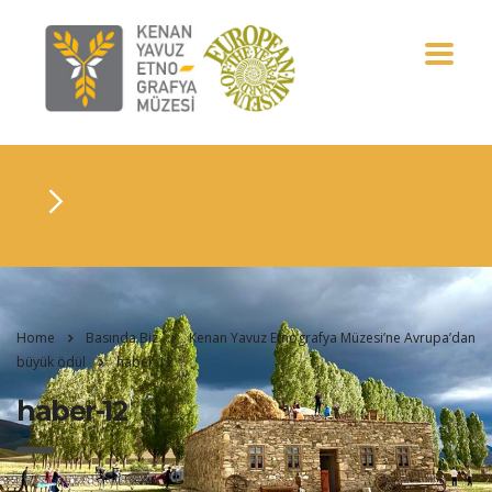
Home
Basında Biz
Kenan Yavuz Etnografya Müzesi’ne Avrupa’dan
büyük ödül
haber-12
haber-12