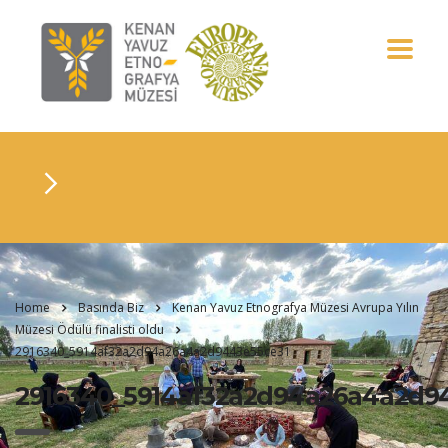
Home
Basında Biz
Kenan Yavuz Etnografya Müzesi Avrupa Yılın
Müzesi Ödülü finalisti oldu
2916340_5914af32a2d94a26a4a2d9443e55ce31
2916340_5914af32a2d94a26a4a2d9