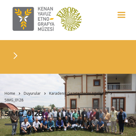
Home
Duyurular
Karadeniz Gazetecilerini Ağırladık
5IMG_0128
5IMG_0128