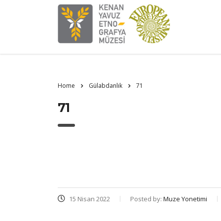
Home
Gülabdanlık
71
71
15 Nisan 2022
Posted by:
Muze Yonetimi