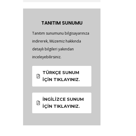
TANITIM SUNUMU
Tanıtım sunumunu bilgisayarınıza
indirerek, Müzemiz hakkında
detaylı bilgileri yakından
inceleyebilirsiniz.
TÜRKÇE SUNUM
İÇIN TIKLAYINIZ.
İNGILIZCE SUNUM
İÇIN TIKLAYINIZ.