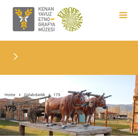
Home
Gülabdanlık
179
179