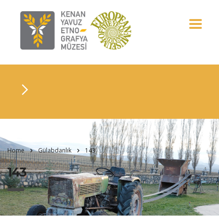
Home
Gülabdanlık
143
143