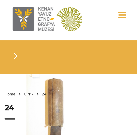
Home
Gırrık
24
24