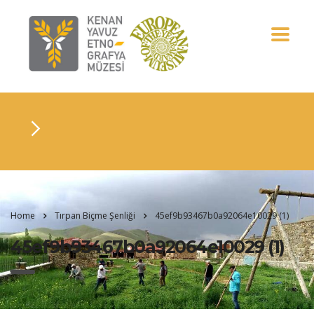
Home
Tırpan Biçme Şenliği
45ef9b93467b0a92064e10029 (1)
45ef9b93467b0a92064e10029 (1)