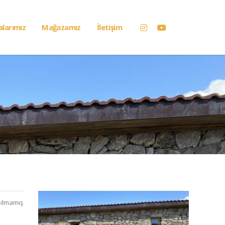
alarımız
Mağazamız
İletişim
ılmamış