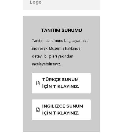
Logo
TANITIM SUNUMU
Tanıtım sunumunu bilgisayarınıza
indirerek, Müzemiz hakkında
detaylı bilgileri yakından
inceleyebilirsiniz.
TÜRKÇE SUNUM
İÇIN TIKLAYINIZ.
İNGILIZCE SUNUM
İÇIN TIKLAYINIZ.