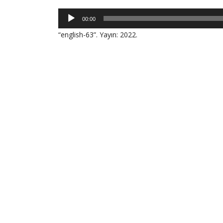
Ses
00:00
oynatıcı
“english-63”. Yayın: 2022.