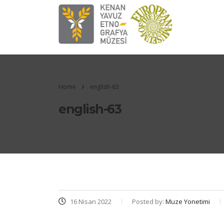
Home
english-63
english-63
16 Nisan 2022
Posted by:
Muze Yonetimi