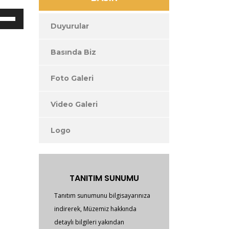
sesi
artırın
arı/aşağı
ya
ları
Duyurular
da
azaltın.
i
Basında Biz
ırın
Foto Galeri
ltın.
Video Galeri
Logo
TANITIM SUNUMU
Tanıtım sunumunu bilgisayarınıza
indirerek, Müzemiz hakkında
detaylı bilgileri yakından