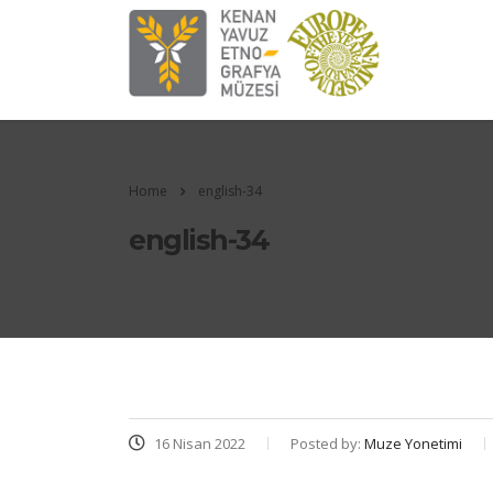
Home
english-34
english-34
16 Nisan 2022
Posted by:
Muze Yonetimi