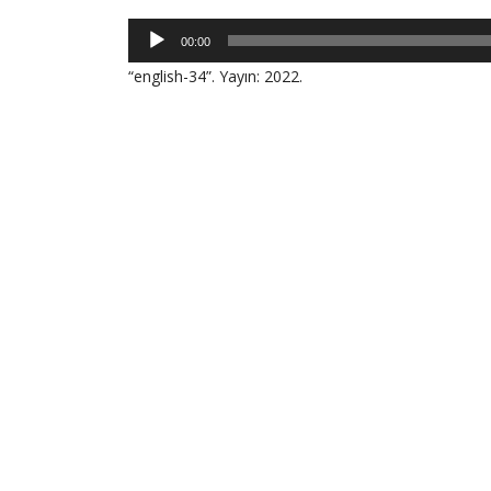
Ses
00:00
oynatıcı
“english-34”. Yayın: 2022.