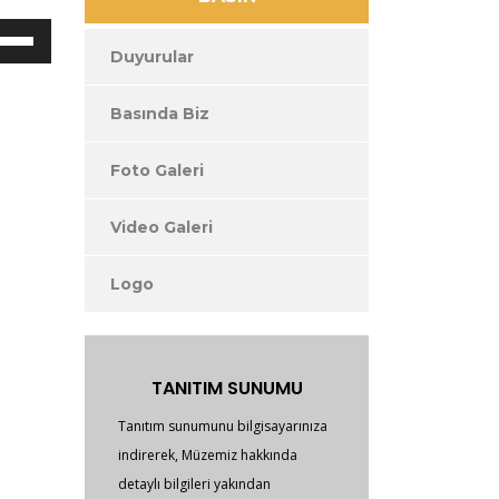
sesi
artırın
arı/aşağı
ya
ları
Duyurular
da
azaltın.
i
Basında Biz
ırın
Foto Galeri
ltın.
Video Galeri
Logo
TANITIM SUNUMU
Tanıtım sunumunu bilgisayarınıza
indirerek, Müzemiz hakkında
detaylı bilgileri yakından