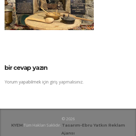
bir cevap yazın
Yorum yapabilmek için
giriş yapmalısınız
.
© 2026
Tüm Hakları Saklıdır.
KYEM
Tasarım
-Ebru Yatkın Reklam
Ajansı