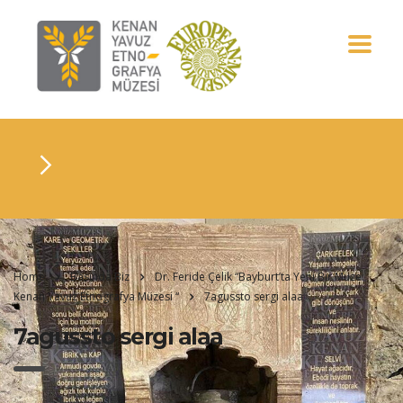
Home
Basında Biz
Dr. Feride Çelik “Bayburt’ta Yeni Bir Müze:
Kenan Yavuz Etnografya Müzesi “
7agussto sergi alaa
7agussto sergi alaa