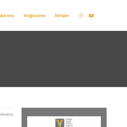
alarımız
Mağazamız
İletişim
ılmamış