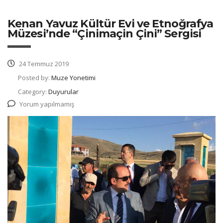
Kenan Yavuz Kültür Evi ve Etnoğrafya
Müzesi’nde “Çinimaçin Çini” Sergisi
24 Temmuz 2019
Posted by:
Muze Yonetimi
Category:
Duyurular
Yorum yapılmamış