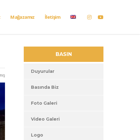
z
Mağazamız
İletişim
BASIN
Duyurular
mış
Basında Biz
Foto Galeri
Video Galeri
Logo