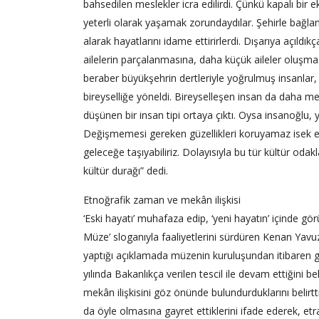
bahsedilen meslekler icra edilirdi. Çünkü kapalı bir 
yeterli olarak yaşamak zorundaydılar. Şehirle bağlan
alarak hayatlarını idame ettirirlerdi. Dışarıya açıl
ailelerin parçalanmasına, daha küçük aileler oluşm
beraber büyükşehrin dertleriyle yoğrulmuş insanlar, ma
bireyselliğe yöneldi. Bireyselleşen insan da daha me
düşünen bir insan tipi ortaya çıktı. Oysa insanoğlu,
Değişmemesi gereken güzellikleri koruyamaz isek eğ
geleceğe taşıyabiliriz. Dolayısıyla bu tür kültür oda
kültür durağı” dedi.
Etnoğrafik zaman ve mekân ilişkisi
‘Eski hayatı’ muhafaza edip, ‘yeni hayatın’ içinde g
Müze’ sloganıyla faaliyetlerini sürdüren Kenan Ya
yaptığı açıklamada müzenin kuruluşundan itibaren ge
yılında Bakanlıkça verilen tescil ile devam ettiğin
mekân ilişkisini göz önünde bulundurduklarını belirt
da öyle olmasına gayret ettiklerini ifade ederek, etr