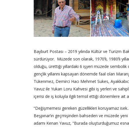
Bayburt Postası – 2019 yılında Kültür ve Turizm Bak
sürdürüyor. Müzede son olarak, 1970’li, 1980’li yıll
olduğu, ürettiği yıllardaki 6 işyeri müzede sembolik
gençlik yıllarını kapsayan dönemde faal olan Mara
Tükenmez, Demirci Hacı Mehmet Sukes, Ayakkabıcı N
Yavuz ile Yukarı Loru Kahvesi gibi iş yerleri ve sahi
içerisi de iş koluyla ilgili temsil ettiği dönemlere ait 
“Değişmemesi gereken güzellikleri koruyamaz isek
Beşpınar’ın geçmişinden bahseden ve müzede yeni o
adamı Kenan Yavuz, “Burada oluşturduğumuz esnaf