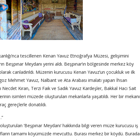
anlığı’nca tescillenen Kenan Yavuz Etnoğrafya Müzesi, gelişimini
arın Beşpınar Meydanı yerini aldı. Beşpınar’ın bölgesinde merkez köy
 olarak canladırıldı. Müzenin kurucusu Kenan Yavuz’un çocukluk ve ilk
ngoz Mehmet Yavuz, Nalbant ve Ata Arabası imalatı yapan İhsan
ecdet Kıran, Terzi Faik ve Sadık Yavuz Kardeşler, Bakkal Hacı Sait
plerinin isimleri müzede oluşturulan mekanlarla yaşatıldı. Her bir mekan
araç gereçlerle donatıldı.
…”
luşturulan ‘Beşpınar Meydanı’ hakkında bilgi veren müze kurucusu iş
ların tamamı köyümüzde mevcuttu. Burası merkez bir köydü. Burada