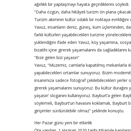
ağırlıklı bir yapılaşmayı hayata geçirdiklerini söyledi.
“Daha özgün, daha hikâyeli turizm ön plana çıkacak
Turizm akımının kültür odaklı bir noktaya evrildiğin
Yavuz, insanların deniz, güneş, kum üçleminden, da
farklı kültürleri yaşabilecekleri turizme yönelecek
yüklendiğini ifade eden Yavuz, köy yaşamına, sosyal 
bizatihi içine girerek yaşamalarını da sağladıklarını k
“Bize gelen bizi yaşasın”
Yavuz, “Müzemiz, camlarla kapatılmış mekanlarla d
yapabilecekleri ortamlar sunuyoruz. Bizim modernit
insanımıza sadece fotoğraf çekilebilecekleri yerler 
girerek yaşamalarını sunuyoruz. Bu kültür durağını 
yaşasın’ sloganını kullanıyoruz. Bayburt’a gelen Ba
söylemeli, Bayburt’un havasını koklamalı, Bayburt 
girişimler sürdürülebilir olmaz” şeklinde konuştu.
Her Pazar günü yeni bir etkinlik
Öte yandan, 1 Haziran 2020 tarihi itibariyle kapıla