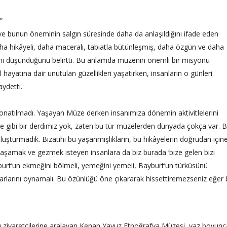
”
i ve bunun öneminin salgın süresinde daha da anlaşıldığını ifade eden
ha hikâyeli, daha maceralı, tabiatla bütünleşmiş, daha özgün ve daha
lerini düşündüğünü belirtti. Bu anlamda müzenin önemli bir misyonu
hayatına dair unutulan güzellikleri yaşatırken, insanların o günleri
aydetti.
onatılmadı. Yaşayan Müze derken insanımıza dönemin aktivitlelerini
e gibi bir derdimiz yok, zaten bu tür müzelerden dünyada çokça var. B
oluşturmadık. Bizatihi bu yaşanmışlıkların, bu hikâyelerin doğrudan için
yaşamak ve gezmek isteyen insanlara da biz burada ‘bize gelen bizi
yburt’un ekmeğini bölmeli, yemeğini yemeli, Bayburt’un türküsünü
barlarını oynamalı. Bu özünlüğü öne çıkararak hissettiremezseniz eğer
rını ziyaretçilerine aralayan Kenan Yavuz Etnoğrafya Müzesi, yaz boyunc