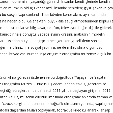
ekonomi döneminin yaşandığı günlerdi. İnsanlar kendi içlerinde kendiler
tıları mümkün olduğu kadar azdı. İnsanlar şehirden; giysi, şeker ve çay
dıkça bu sosyal yapı sonlandı. Tabii köyden kente akım, aynı zamanda
asına neden oldu. Gelenekten, büyük aile sevgi atmosferinden kopuş il
ddi sıkıntılar ve bilgisayar, telefon, televizyon bağımlılığı ile giderek
kanik bir hale dönüştü. Sadece evinin kirasını, arabasının modelini
 yaratılışından bu yana değişmemesi gereken güzelliklerin sahibi.
er, ne dilimizi, ne sosyal yapımızı, ne de millet olma olgumuzu
klarına ihtiyaç var. Burada inşa ettiğimiz etnoğrafya müzemiz küçük bir
örünür kılma görevini üstlenen ve bu doğrultuda ‘Yaşayan ve Yaşatan
vuz Etnoğrafya Müzesi Kurucusu iş adamı Kenan Yavuz, gazetemize
çirdiği süreçlerden de bahsetti. 2011 yılında başlayan girişimin 2019
i belirten Yavuz, müzenin oluşturulmasında etnoğrafik anlamda zaman ve
ti. Yavuz, sergilenen eserlerin etnoğrafik olmasının yanında, yapılaşma
afdaki dağlardan taşları toplayarak, toprak ve kireç kullanarak, ahşap