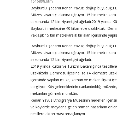
1616898.htm
Bayburtlu işadamı Kenan Yavuz, doğup büyüdüğü De
Müzesi ziyaretçi akınına uğruyor. 15 bin metre kara
sezonunda 12 bin ziyaretçiyi ağırladı.2019 yılında 
Bayburt il merkezine 40 kilometre uzaklıktaki. Demir
Yaklaşık 15 bin metrekarelik bir alan içerisinde yap
Bayburtlu işadamı Kenan Yavuz, doğup büyüdüğü De
Müzesi ziyaretçi akınına uğruyor. 15 bin metre kara
sezonunda 12 bin ziyaretçiyi ağırladı.
2019 yılında Kültür ve Turizm Bakanlığınca tescill
uzaklıktaki. Demirözü ilçesine ise 14 kilometre uzakl
içerisinde yapılan müze, zaman ve mekan ilişkisi içer
sergiliyor. Köy geleneklerinin canlandırıldığı müzede
mekanları görmek mümkün.
Kenan Yavuz Etnografya Müzesinin hedefleri içeris
ve köylerde meydana gelen mimari hasarların önlen
nesillere aktarılması amaçlanıyor.