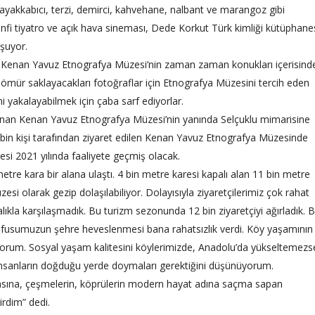
 ayakkabıcı, terzi, demirci, kahvehane, nalbant ve marangoz gibi
anfi tiyatro ve açık hava sineması, Dede Korkut Türk kimliği kütüphanes
uşuyor.
n Kenan Yavuz Etnografya Müzesi’nin zaman zaman konukları içerisind
r ömür saklayacakları fotoğraflar için Etnografya Müzesini tercih eden
ni yakalayabilmek için çaba sarf ediyorlar.
unan Kenan Yavuz Etnografya Müzesi’nin yanında Selçuklu mimarisine
bin kişi tarafından ziyaret edilen Kenan Yavuz Etnografya Müzesinde
esi 2021 yılında faaliyete geçmiş olacak.
e kara bir alana ulaştı. 4 bin metre karesi kapalı alan 11 bin metre
esi olarak gezip dolaşılabiliyor. Dolayısıyla ziyaretçilerimiz çok rahat
lıkla karşılaşmadık. Bu turizm sezonunda 12 bin ziyaretçiyi ağırladık. 
nüfusumuzun şehre heveslenmesi bana rahatsızlık verdi. Köy yaşamının
yorum. Sosyal yaşam kalitesini köylerimizde, Anadolu’da yükseltemezs
İnsanların doğduğu yerde doymaları gerektiğini düşünüyorum.
masına, çeşmelerin, köprülerin modern hayat adına saçma sapan
irdim” dedi.