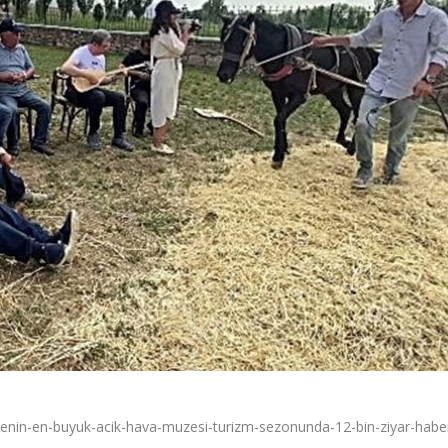
iyenin-en-buyuk-acik-hava-muzesi-turizm-sezonunda-12-bin-ziyar-habe