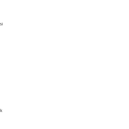
si
ek