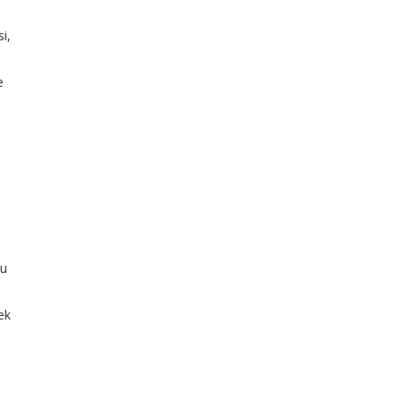
i,
e
Bu
ek