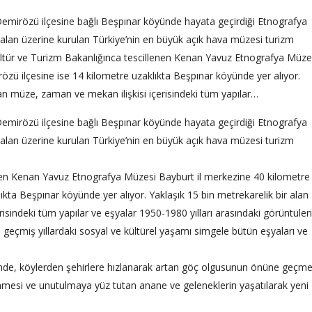
mirözü ilçesine bağlı Beşpınar köyünde hayata geçirdiği Etnografya
 alan üzerine kurulan Türkiye’nin en büyük açık hava müzesi turizm
Kültür ve Turizm Bakanlığınca tescillenen Kenan Yavuz Etnografya Müze
özü ilçesine ise 14 kilometre uzaklıkta Beşpınar köyünde yer alıyor.
ılan müze, zaman ve mekan ilişkisi içerisindeki tüm yapılar…
mirözü ilçesine bağlı Beşpınar köyünde hayata geçirdiği Etnografya
 alan üzerine kurulan Türkiye’nin en büyük açık hava müzesi turizm
enen Kenan Yavuz Etnografya Müzesi Bayburt il merkezine 40 kilometre
ıkta Beşpınar köyünde yer alıyor. Yaklaşık 15 bin metrekarelik bir alan
isindeki tüm yapılar ve eşyalar 1950-1980 yılları arasındaki görüntüleri
, geçmiş yıllardaki sosyal ve kültürel yaşamı simgele bütün eşyaları ve
inde, köylerden şehirlere hızlanarak artan göç olgusunun önüne geçm
mesi ve unutulmaya yüz tutan anane ve geleneklerin yaşatılarak yeni