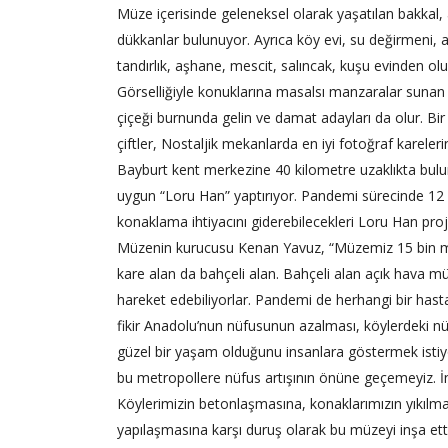
Müze içerisinde geleneksel olarak yaşatılan bakkal,
dükkanlar bulunuyor. Ayrıca köy evi, su değirmeni, 
tandırlık, aşhane, mescit, salıncak, kuşu evinden ol
Görselliğiyle konuklarına masalsı manzaralar suna
çiçeği burnunda gelin ve damat adayları da olur. Bi
çiftler, Nostaljik mekanlarda en iyi fotoğraf kareleri
Bayburt kent merkezine 40 kilometre uzaklıkta bul
uygun “Loru Han” yaptırıyor. Pandemi sürecinde 12 
konaklama ihtiyacını giderebilecekleri Loru Han proj
Müzenin kurucusu Kenan Yavuz, “Müzemiz 15 bin metr
kare alan da bahçeli alan. Bahçeli alan açık hava müz
hareket edebiliyorlar. Pandemi de herhangi bir hasta
fikir Anadolu’nun nüfusunun azalması, köylerdeki 
güzel bir yaşam olduğunu insanlara göstermek isti
bu metropollere nüfus artışının önüne geçemeyiz. 
Köylerimizin betonlaşmasına, konaklarımızın yıkıl
yapılaşmasına karşı duruş olarak bu müzeyi inşa ett