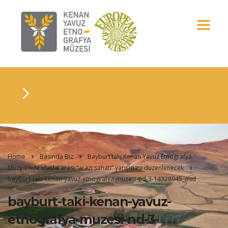
Home
Basında Biz
Bayburt’taki Kenan Yavuz Etnografya
Müzesi’nde uluslararası “arazi sanatı” yarışması düzenlenecek
bayburt-taki-kenan-yavuz-etnografya-muzesi-nd-3-14328945_osd
bayburt-taki-kenan-yavuz-
etnografya-muzesi-nd-3-