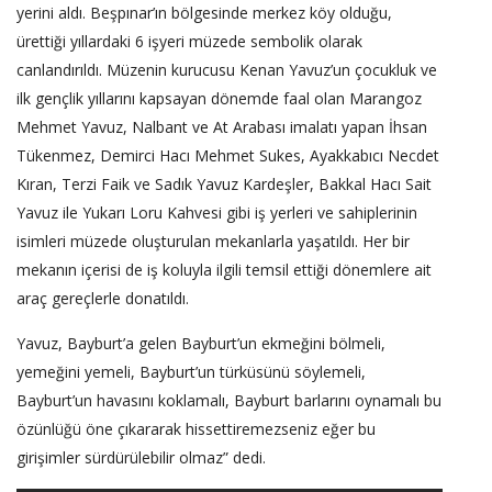
yerini aldı. Beşpınar’ın bölgesinde merkez köy olduğu,
ürettiği yıllardaki 6 işyeri müzede sembolik olarak
canlandırıldı. Müzenin kurucusu Kenan Yavuz’un çocukluk ve
ilk gençlik yıllarını kapsayan dönemde faal olan Marangoz
Mehmet Yavuz, Nalbant ve At Arabası imalatı yapan İhsan
Tükenmez, Demirci Hacı Mehmet Sukes, Ayakkabıcı Necdet
Kıran, Terzi Faik ve Sadık Yavuz Kardeşler, Bakkal Hacı Sait
Yavuz ile Yukarı Loru Kahvesi gibi iş yerleri ve sahiplerinin
isimleri müzede oluşturulan mekanlarla yaşatıldı. Her bir
mekanın içerisi de iş koluyla ilgili temsil ettiği dönemlere ait
araç gereçlerle donatıldı.
Yavuz, Bayburt’a gelen Bayburt’un ekmeğini bölmeli,
yemeğini yemeli, Bayburt’un türküsünü söylemeli,
Bayburt’un havasını koklamalı, Bayburt barlarını oynamalı bu
özünlüğü öne çıkararak hissettiremezseniz eğer bu
girişimler sürdürülebilir olmaz” dedi.