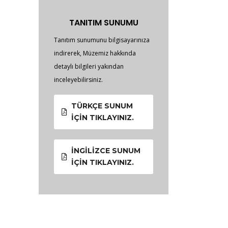
TANITIM SUNUMU
Tanıtım sunumunu bilgisayarınıza
indirerek, Müzemiz hakkında
detaylı bilgileri yakından
inceleyebilirsiniz.
TÜRKÇE SUNUM
İÇIN TIKLAYINIZ.
İNGILIZCE SUNUM
İÇIN TIKLAYINIZ.