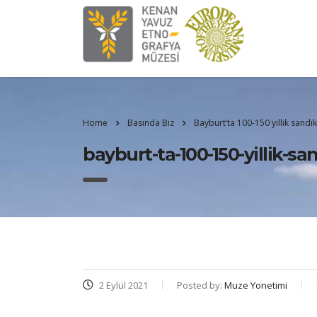
Home
Basında Biz
Bayburt’ta 100-150 yıllık sandık
bayburt-ta-100-150-yillik-sa
2 Eylül 2021
Posted by:
Muze Yonetimi