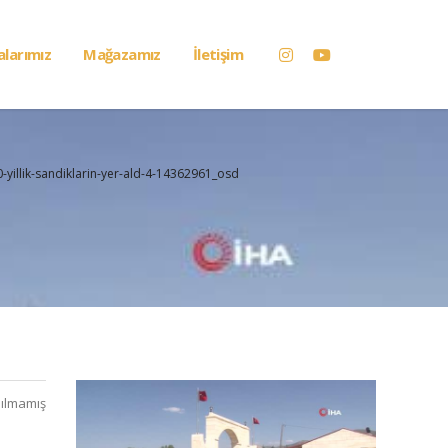
alarımız
Mağazamız
İletişim
-yillik-sandiklarin-yer-ald-4-14362961_osd
ılmamış