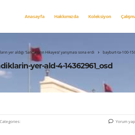
Anasayfa
Hakkımızda
Koleksiyon
Çalışm
ların yer aldığı ‘Sandıkların Hikayesi’ yarışması sona erdi
bayburt-ta-100-150
ndiklarin-yer-ald-4-14362961_osd
Categories:
Yorum yap