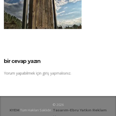
bir cevap yazın
Yorum yapabilmek için
giriş yapmalısınız
.
© 2026
Tüm Hakları Saklıdır.
KYEM
Tasarım
-Ebru Yatkın Reklam